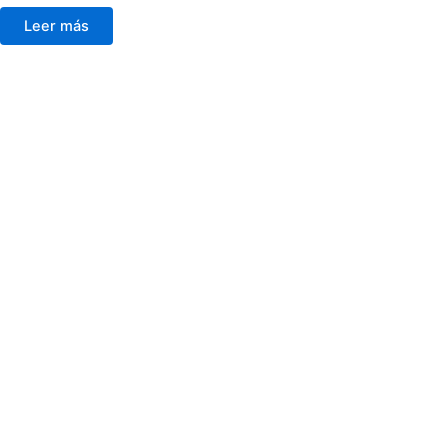
Leer más
FILTROS DE BÚSQUEDA