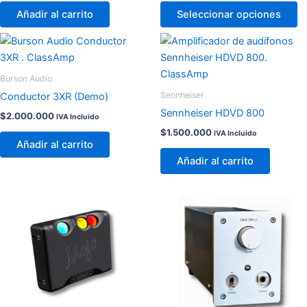
opciones
Añadir al carrito
Seleccionar opciones
se
pueden
elegir
en
Burson Audio
la
Sennheiser
Conductor 3XR (Demo)
página
Sennheiser HDVD 800
$
2.000.000
IVA Incluido
de
$
1.500.000
IVA Incluido
producto
Añadir al carrito
Añadir al carrito