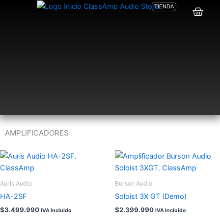
Ir
TIENDA
Carri
al
contenido
AMPLIFICADORES
Este
producto
tiene
Auris Audio
Burson Audio
múltiples
HA-2SF
Soloist 3X GT (Demo)
variantes.
$
3.499.990
$
2.399.990
IVA Incluido
IVA Incluido
Las