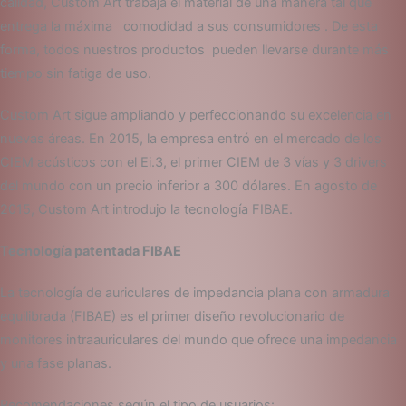
calidad, Custom Art trabaja el material de una manera tal que
entrega la máxima comodidad a sus consumidores . De esta
forma, todos nuestros productos pueden llevarse durante más
tiempo sin fatiga de uso.
Custom Art sigue ampliando y perfeccionando su excelencia en
nuevas áreas. En 2015, la empresa entró en el mercado de los
CIEM acústicos con el Ei.3, el primer CIEM de 3 vías y 3 drivers
del mundo con un precio inferior a 300 dólares. En agosto de
2015, Custom Art introdujo la tecnología FIBAE.
Tecnología patentada FIBAE
La tecnología de auriculares de impedancia plana con armadura
equilibrada (FIBAE) es el primer diseño revolucionario de
monitores intraauriculares del mundo que ofrece una impedancia
y una fase planas.
Recomendaciones según el tipo de usuarios: