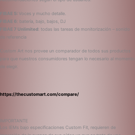
FIBAE 5:
Voces y mucho detalle.
FIBAE 6
: batería, bajo, bajos, DJ
FIBAE 7 Unlimited
: todas las tareas de monitorización – sonido
de referencia
Custom Art nos provee un comparador de todos sus productos
para que nuestros consumidores tengan lo necesario al momento
de elegir.
https://thecustomart.com/compare/
IMPORTANTE
Los IEMs bajo especificaciones Custom Fit, requieren de