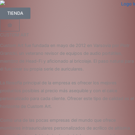
Ir
al
TIENDA
contenido
Carrito
CUSTOM ART
Custom Art fue fundada en mayo de 2012 en Varsovia por Piotr
Granicki, un veterano revisor de equipos de audio portátiles,
miembro de Head-Fi y aficionado al bricolaje. El paso natural para
él fue crear su propia serie de auriculares.
La filosofía principal de la empresa es ofrecer los mejores
productos posibles al precio más asequible y con el calce
personalizado para cada cliente. Ofrecer este tipo de calidad es el
horizonte de Custom Art.
Como una de las pocas empresas del mundo que ofrece
monitores intraauriculares personalizados de acrílico de altísima