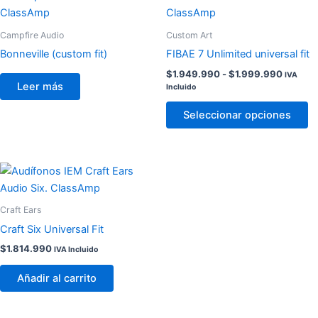
de
producto
precios
tiene
desde
Campfire Audio
Custom Art
$1.949
múltiples
hasta
Bonneville (custom fit)
FIBAE 7 Unlimited universal fit
variantes.
$1.999
$
1.949.990
-
$
1.999.990
IVA
Las
Leer más
Incluido
opciones
se
Seleccionar opciones
pueden
elegir
en
la
página
Craft Ears
de
Craft Six Universal Fit
producto
$
1.814.990
IVA Incluido
Añadir al carrito