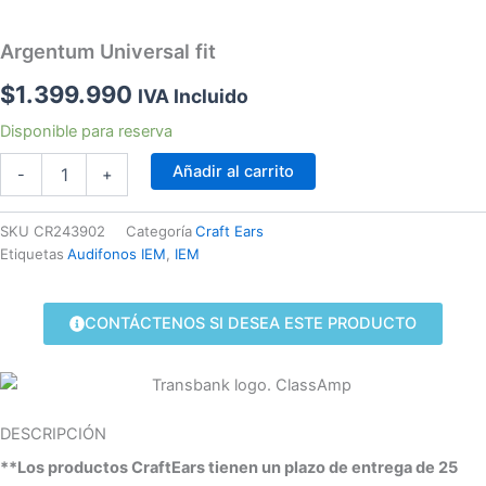
Argentum Universal fit
$
1.399.990
IVA Incluido
Argentum
Disponible para reserva
Universal
Añadir al carrito
fit
-
+
cantidad
SKU
CR243902
Categoría
Craft Ears
Etiquetas
Audifonos IEM
,
IEM
CONTÁCTENOS SI DESEA ESTE PRODUCTO
DESCRIPCIÓN
**Los productos CraftEars tienen un plazo de entrega de 25