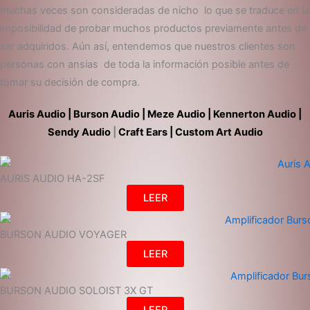
muchas veces son consideradas de nicho lo que se traduce en la
imposibilidad de probar muchos productos previamente antes de
ser adquiridos. Aún así, entendemos que nuestros clientes son
personas con ansias de toda la información posible antes de
tomar su decisión de compra.
Auris Audio
|
Burson Audio
|
Meze Audio |
Kennerton Audio
|
Sendy Audio
|
Craft
Ears
|
Custom Art Audio
AURIS AUDIO HA-2SF
LEER
BURSON AUDIO VOYAGER
LEER
BURSON AUDIO SOLOIST 3X GT