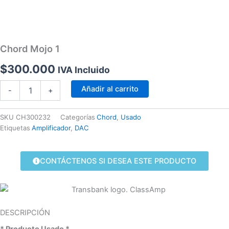
Chord Mojo 1
$
300.000
IVA Incluido
Chord
Añadir al carrito
-
+
Mojo
1
cantidad
SKU
CH300232
Categorías
Chord
,
Usado
Etiquetas
Amplificador
,
DAC
CONTÁCTENOS SI DESEA ESTE PRODUCTO
DESCRIPCIÓN
* Producto Usado *