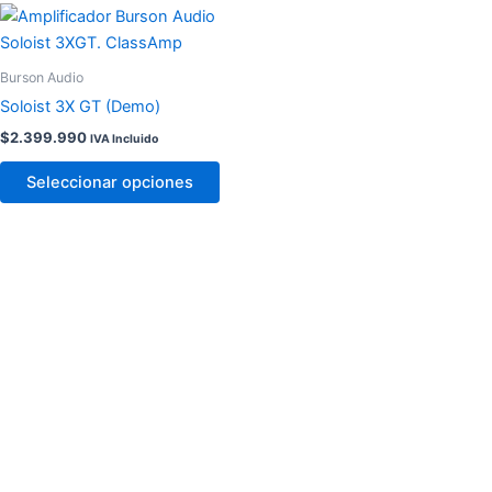
Este
producto
tiene
Burson Audio
múltiples
Soloist 3X GT (Demo)
variantes.
$
2.399.990
IVA Incluido
Las
opciones
Seleccionar opciones
se
pueden
elegir
en
la
página
de
producto