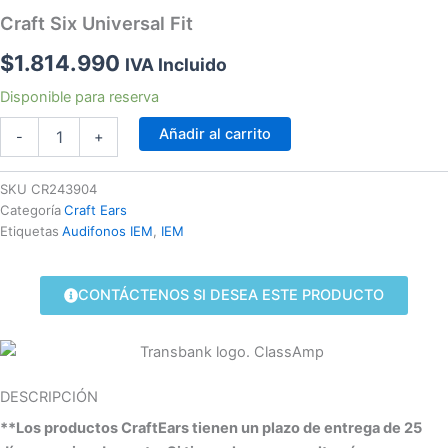
Craft Six Universal Fit
$
1.814.990
IVA Incluido
Craft
Disponible para reserva
Six
Añadir al carrito
Universal
-
+
Fit
cantidad
SKU
CR243904
Categoría
Craft Ears
Etiquetas
Audifonos IEM
,
IEM
CONTÁCTENOS SI DESEA ESTE PRODUCTO
DESCRIPCIÓN
**Los productos CraftEars tienen un plazo de entrega de 25