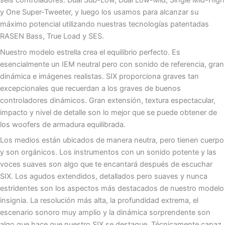
seis controladores: Dual Sub-Low, Dual Low-Mid, Single Mid-High
y One Super-Tweeter, y luego los usamos para alcanzar su
máximo potencial utilizando nuestras tecnologías patentadas
RASEN Bass, True Load y SES.
Nuestro modelo estrella crea el equilibrio perfecto. Es
esencialmente un IEM neutral pero con sonido de referencia, gran
dinámica e imágenes realistas. SIX proporciona graves tan
excepcionales que recuerdan a los graves de buenos
controladores dinámicos. Gran extensión, textura espectacular,
impacto y nivel de detalle son lo mejor que se puede obtener de
los woofers de armadura equilibrada.
Los medios están ubicados de manera neutra, pero tienen cuerpo
y son orgánicos. Los instrumentos con un sonido potente y las
voces suaves son algo que te encantará después de escuchar
SIX. Los agudos extendidos, detallados pero suaves y nunca
estridentes son los aspectos más destacados de nuestro modelo
insignia. La resolución más alta, la profundidad extrema, el
escenario sonoro muy amplio y la dinámica sorprendente son
algo que hace que nuestro SIX se destaque. Técnicamente capaz