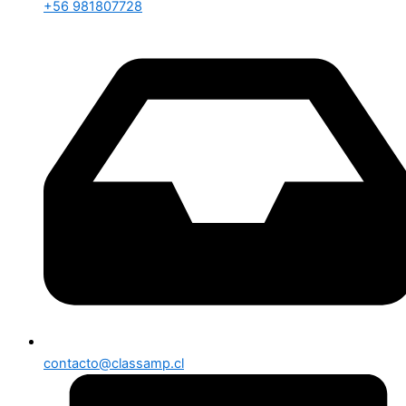
+56 981807728
contacto@classamp.cl