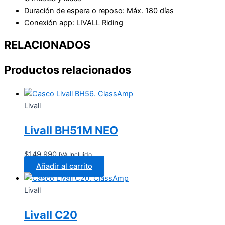
Duración de espera o reposo: Máx. 180 dí­as
Conexión app: LIVALL Riding
RELACIONADOS
Productos relacionados
Livall
Livall BH51M NEO
$
149.990
IVA Incluido
Añadir al carrito
Livall
Livall C20