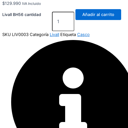
$
129.990
IVA Incluido
Livall BH56 cantidad
Añadir al carrito
SKU
LIV0003
Categoría
Livall
Etiqueta
Casco