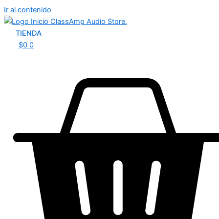
Ir al contenido
TIENDA
$
0
0