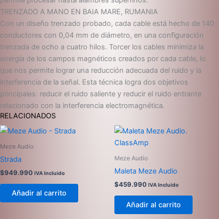
permite procesar hasta alambres superfinos.
TRENZADO A MANO EN BAIA MARE, RUMANIA
Con un diseño trenzado probado, cada cable está hecho de 140
conductores con 0,04 mm de diámetro, en una configuración
trenzada de ocho a cuatro hilos. Torcer los cables minimiza la
energía de los campos magnéticos creados por cada cable, lo
que nos permite lograr una reducción adecuada del ruido y la
interferencia de la señal. Esta técnica logra dos objetivos
principales: reducir el ruido saliente y reducir el ruido entrante
relacionado con la interferencia electromagnética.
RELACIONADOS
Meze Audio
Meze Audio
Strada
Maleta Meze Audio
$
949.990
IVA Incluido
$
459.990
IVA Incluido
Añadir al carrito
Añadir al carrito