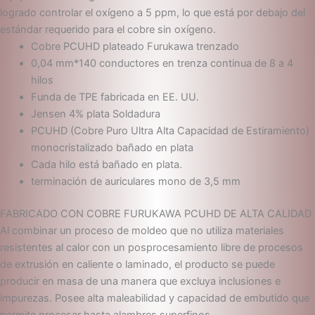
logrado controlar el oxígeno a 5 ppm, lo que está por debajo del
estándar requerido para el cobre sin oxígeno.
Cobre PCUHD plateado Furukawa trenzado
0,04 mm*140 conductores en trenza continua de 8 a 4
hilos
Funda de TPE fabricada en EE. UU.
Jensen 4% plata Soldadura
PCUHD (Cobre Puro Ultra Alta Capacidad de Estiramiento)
monocristalizado bañado en plata
Cada hilo está bañado en plata.
terminación de auriculares mono de 3,5 mm
FABRICADO CON COBRE FURUKAWA PCUHD DE ALTA CALIDAD
Al combinar un proceso de moldeo que no utiliza materiales
resistentes al calor con un posprocesamiento libre de procesos
de extrusión en caliente o laminado, el producto se puede
producir en masa de una manera que excluya inclusiones e
impurezas. Posee alta maleabilidad y capacidad de embutido que