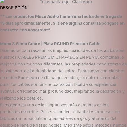
DESCRIPCIÓN
** Los productos Meze Audio tienen una fecha de entrega de
15 días aproximadamente. Si tiene alguna consulta póngase en
contacto con nosotros**
Mono 3.5 mm Cobre | Plata PCUHD Premium Cable
Diseñados para resaltar las mejores cualidades de tus auriculares,
nuestros CABLES PREMIUM CHAPADOS EN PLATA combinan lo
mejor de dos mundos diferentes: las propiedades conductoras de
la plata con la alta durabilidad del cobre. Fabricados con alambre
de cobre Furukawa de última generación, recubiertos con plata
pura, los cables son una actualización fácil de su experiencia
auditiva, ofreciendo más profundidad, mejorando la separación y
realzando los detalles.
El oxígeno es una de las impurezas más comunes en los
productos de cobre. Por este motivo, durante los procesos de
fabricación no se utilizan quemadores de gas y el interior del
equipo se llena de gases nobles. Mediante estos métodos hemos