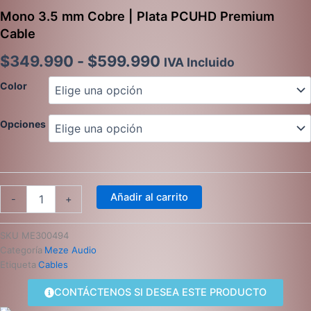
Mono 3.5 mm Cobre | Plata PCUHD Premium
Cable
Rango
$
349.990
-
$
599.990
IVA Incluido
de
Mono
Color
3.5
precios:
mm
Opciones
Cobre
desde
|
Plata
$349.990
PCUHD
Premium
hasta
Cable
Añadir al carrito
-
+
$599.990
cantidad
SKU
ME300494
Categoría
Meze Audio
Etiqueta
Cables
CONTÁCTENOS SI DESEA ESTE PRODUCTO