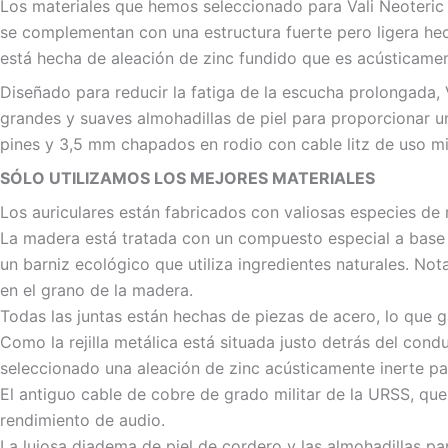
Los materiales que hemos seleccionado para Vali Neoteric
se complementan con una estructura fuerte pero ligera hech
está hecha de aleación de zinc fundido que es acústicamen
Diseñado para reducir la fatiga de la escucha prolongada,
grandes y suaves almohadillas de piel para proporcionar 
pines y 3,5 mm chapados en rodio con cable litz de uso mili
SÓLO UTILIZAMOS LOS MEJORES MATERIALES
Los auriculares están fabricados con valiosas especies de
La madera está tratada con un compuesto especial a base d
un barniz ecológico que utiliza ingredientes naturales. Not
en el grano de la madera.
Todas las juntas están hechas de piezas de acero, lo que ga
Como la rejilla metálica está situada justo detrás del condu
seleccionado una aleación de zinc acústicamente inerte par
El antiguo cable de cobre de grado militar de la URSS, qu
rendimiento de audio.
La lujosa diadema de piel de cordero y las almohadillas p