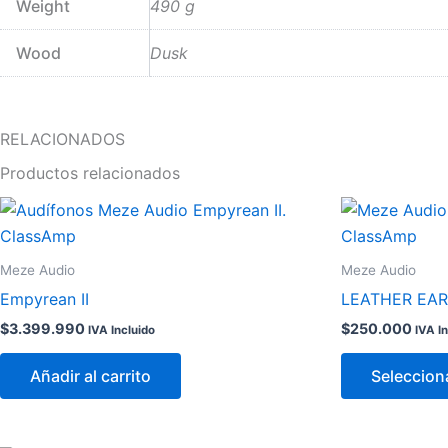
Weight
490 g
Wood
Dusk
RELACIONADOS
Productos relacionados
Este
producto
tiene
Meze Audio
Meze Audio
múltiples
Empyrean II
LEATHER EAR
variantes.
$
3.399.990
$
250.000
IVA Incluido
IVA I
Las
opciones
Añadir al carrito
Seleccion
se
pueden
elegir