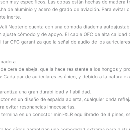
 son muy específicos. Las copas están hechas de madera t
a de aluminio y acero de grado de aviación. Para evitar cu
te inerte.
 Vali Neoteric cuenta con una cómoda diadema autoajustabl
un ajuste cómodo y de apoyo. El cable OFC de alta calida
tar OFC garantiza que la señal de audio de los auriculares 
 madera.
e cera de abeja, que la hace resistente a los hongos y pr
a: Cada par de auriculares es único, y debido a la naturale
rantiza una gran durabilidad y fiabilidad.
ctor en un diseño de espalda abierta, cualquier onda refleja
a evitar resonancias innecesarias.
e termina en un conector mini-XLR equilibrado de 4 pines, 
ara los oídos garantizan una comodidad extrema para disfr