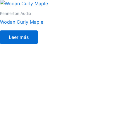
en
la
Kennerton Audio
página
Wodan Curly Maple
de
producto
Leer más