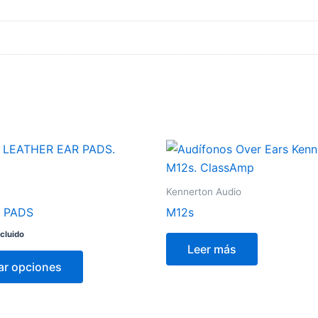
Kennerton Audio
 PADS
M12s
ncluido
Leer más
ar opciones