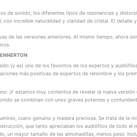
ntos de sonido, los diferentes tipos de resonancias y disto
, con increíble naturalidad y claridad de cristal. El detall
vas de las versiones anteriores. Al mismo tiempo, ahora so
eros.
 KENNERTON
ido (y es) uno de los favoritos de los expertos y audiófil
oraciones más positivas de expertos de renombre y los prem
ano. ¡Y estamos muy contentos de revelar la nueva versión 
l sonido se combinan con unos graves potentes y contundent
aluminio, cuero genuino y madera preciosa. Se trata de la 
onstrucción, que tanto apreciaban los audiófilos de todo el
do, un mayor tamaño de las almohadillas, menos peso. Incl