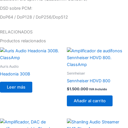
DSD sobre PCM:
DoP64 / DoP128 / DoP256/Dop512
RELACIONADOS
Productos relacionados
Auris Audio
Sennheiser
Headonia 300B
Sennheiser HDVD 800
Leer más
$
1.500.000
IVA Incluido
Añadir al carrito