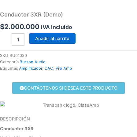
Conductor 3XR (Demo)
$
2.000.000
IVA Incluido
Conductor
Añadir al carrito
3XR
(Demo)
cantidad
SKU
BU01030
Categoría
Burson Audio
Etiquetas
Amplificador
,
DAC
,
Pre Amp
CONTÁCTENOS SI DESEA ESTE PRODUCTO
DESCRIPCIÓN
Conductor 3XR