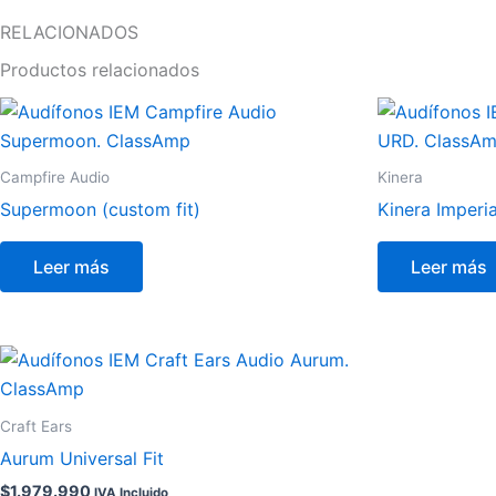
RELACIONADOS
Productos relacionados
Campfire Audio
Kinera
Supermoon (custom fit)
Kinera Imperi
Leer más
Leer más
Craft Ears
Aurum Universal Fit
$
1.979.990
IVA Incluido