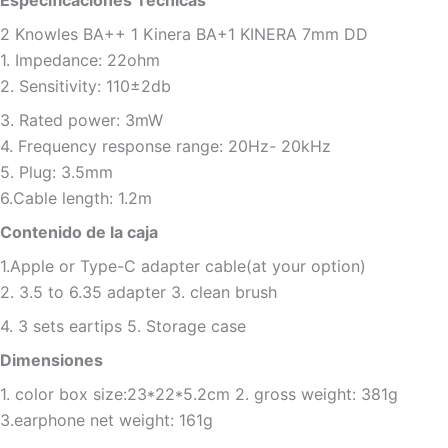
Especificaciones Técnicas
2 Knowles BA++ 1 Kinera BA+1 KINERA 7mm DD
1. Impedance: 22ohm
2. Sensitivity: 110±2db
3. Rated power: 3mW
4. Frequency response range: 20Hz- 20kHz
5. Plug: 3.5mm
6.Cable length: 1.2m
Contenido de la caja
1.Apple or Type-C adapter cable(at your option)
2. 3.5 to 6.35 adapter 3. clean brush
4. 3 sets eartips 5. Storage case
Dimensiones
1. color box size:23*22*5.2cm 2. gross weight: 381g
3.earphone net weight: 161g