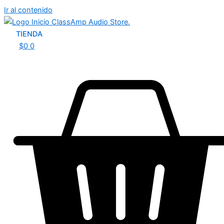
Ir al contenido
TIENDA
$
0
0