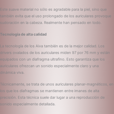
Este suave material no sólo es agradable para la piel, sino que
también evita que el uso prolongado de los auriculares provoque
sudoración en la cabeza. Realmente han pensado en todo.
Tecnología de alta calidad
La tecnología de los Aiva también es de la mejor calidad. Los
drivers ovalados de los auriculares miden 97 por 76 mm y están
equipados con un diafragma ultrafino. Esto garantiza que los
auriculares ofrezcan un sonido especialmente claro y una
dinámica viva.
Técnicamente, se trata de unos auriculares planar-magnéticos, en
los que los diafragmas se mantienen entre imanes de alta
precisión. Esta técnica suele dar lugar a una reproducción de
sonido especialmente detallada.