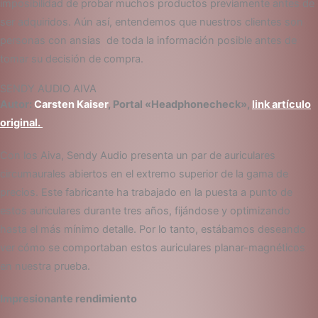
imposibilidad de probar muchos productos previamente antes de
ser adquiridos. Aún así, entendemos que nuestros clientes son
personas con ansias de toda la información posible antes de
tomar su decisión de compra.
SENDY AUDIO AIVA
Autor:
Carsten Kaiser
,
Portal «Headphonecheck»,
link artículo
original.
Con los Aiva, Sendy Audio presenta un par de auriculares
circumaurales abiertos en el extremo superior de la gama de
precios. Este fabricante ha trabajado en la puesta a punto de
estos auriculares durante tres años, fijándose y optimizando
hasta el más mínimo detalle. Por lo tanto, estábamos deseando
ver cómo se comportaban estos auriculares planar-magnéticos
en nuestra prueba.
Impresionante rendimiento