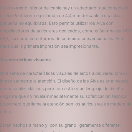
En el extremo inferior del cable hay un adaptador que conecta la
clavija Pentaconn equilibrada de 4,4 mm del cable a una clavija
pequeña no equilibrada. Esto permite utilizar los Aiva con
amplificadores de auriculares dedicados, como el Sennheiser HDV
820, así como en entornos de consumo convencionales. Esto
hace que la primera impresión sea impresionante.
Características visuales
Una serie de características visuales de estos auriculares llaman
inmediatamente la atención. El diseño de los Aiva es una mezcla
de materiales clásicos pero con estilo y un lenguaje de diseño
elegante que no revela inmediatamente su sofisticación técnica.
Lo primero que llama la atención son los auriculares de madera de
cebra.
Están hechos a mano y, con su grano ligeramente diferente,