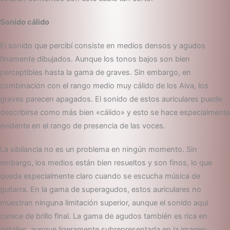
Sonido cálido
El sonido que percibí consiste en medios densos y agudos
finamente dibujados. Aunque los tonos bajos son bien
perceptibles hasta la gama de graves. Sin embargo, en
combinación con el rango medio muy cálido de los Aiva, los
graves parecen apagados. El sonido de estos auriculares puede
describirse como más bien «cálido» y esto se hace especialmente
evidente en el rango de presencia de las voces.
La sibilancia no es un problema en ningún momento. Sin
embargo, los medios están bien resueltos y son finos, lo que
queda especialmente claro cuando se escucha música de
guitarra. En la gama de superagudos, estos auriculares no
muestran ninguna limitación superior, aunque el sonido aquí
carece de brillo final. La gama de agudos también es rica en
detalles, aunque ligeramente subrepresentada en la imagen