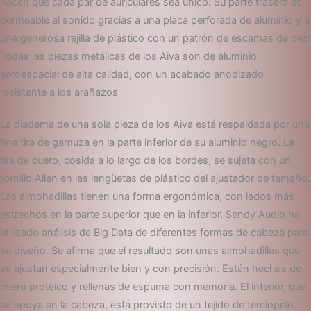
hacen que cada par de auriculares sea único. Su parte trasera es
permeable al sonido gracias a una placa perforada de aluminio y a
una generosa rejilla de plástico con un patrón de escamas de pez.
Todas las piezas metálicas de los Aiva son de aluminio
aeroespacial de alta calidad, con un acabado anodizado
resistente a los arañazos
La diadema de una sola pieza de los Aiva está respaldada por una
fina tira de gamuza en la parte inferior de su aluminio negro. La
tira de cuero, cosida a lo largo de los bordes, se sujeta con un
tornillo Allen en las lengüetas de plástico del ajustador de tamaño.
Las almohadillas tienen una forma ergonómica, con lados más
estrechos en la parte superior que en la inferior. Sendy Audio ha
utilizado análisis de Big Data de diferentes formas de cabeza para
su diseño. Se afirma que el resultado son unas almohadillas que
se ajustan especialmente bien y con precisión. Están hechas de
cuero proteico y rellenas de espuma con memoria. El interior, que
se apoya en la cabeza, está provisto de un tejido de terciopelo.