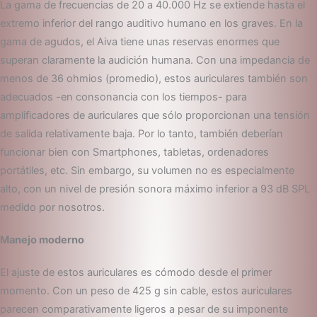
La gama de frecuencias de 20 a 40.000 Hz se extiende hasta el
extremo inferior del rango auditivo humano en los graves. En la
gama de agudos, el Aiva tiene unas reservas enormes que
superan claramente la audición humana. Con una impedancia de
menos de 36 ohmios (promedio), estos auriculares también son
adecuados -en consonancia con los tiempos- para
amplificadores de auriculares que sólo proporcionan una tensión
de salida relativamente baja. Por lo tanto, también deberían
funcionar bien con Smartphones, tabletas, ordenadores
portátiles, etc. Sin embargo, su volumen no es especialmente
alto, con un nivel de presión sonora máximo inferior a 93 dB SPL
medido por nosotros.
Manejo moderno
El ajuste de estos auriculares es cómodo desde el primer
momento. Con un peso de 425 g sin cable, estos auriculares
parecen comparativamente ligeros a pesar de su imponente