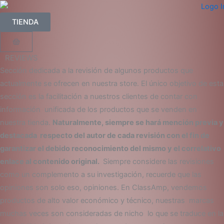
Ir
al
TIENDA
contenido
Carrito
REVIEWS
Sección dedicada a la revisión de algunos productos que
actualmente se ofrecen en nuestra store. El único objetivo de esta
sección es la facilitación a nuestros clientes de contar con
información unificada de los productos que se venden en
nuestra tienda.
Naturalmente, siempre se hará mención previa y
destacada respecto del autor de cada revisión con el fin de
garantizar el debido reconocimiento del mismo y el correlativo
enlace al contenido original.
Siempre considere las revisiones
como un complemento a su investigación, recuerde que las
opiniones son solo eso, opiniones. En ClassAmp, vendemos
productos de alto valor económico y técnico, nuestras marcas
muchas veces son consideradas de nicho lo que se traduce en la