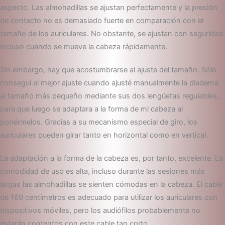
aspecto. Las almohadillas se ajustan perfectamente y la presión
de contacto no es demasiado fuerte en comparación con el
tamaño de los auriculares. No obstante, se ajustan con seguridad
incluso cuando se mueve la cabeza rápidamente.
Sin embargo, hay que acostumbrarse al ajuste del tamaño. Sólo
conseguí el mejor ajuste cuando ajusté manualmente la diadema
al tamaño más pequeño mediante sus dos lengüetas regulables,
para que luego se adaptara a la forma de mi cabeza al
ponérmelos. Gracias a su mecanismo especial de giro, los
auriculares pueden girar tanto en horizontal como en vertical.
La adaptación a la forma de la cabeza es, por tanto, excelente. La
comodidad de uso es alta, incluso durante las sesiones más
largas las almohadillas se sienten cómodas en la cabeza. El cable
de 160 centímetros es adecuado para utilizar los auriculares con
dispositivos móviles, pero los audiófilos probablemente no
estarán contentos con este cable tan corto.