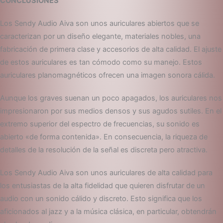
CONCLUSIONES
Los Sendy Audio Aiva son unos auriculares abiertos que se
caracterizan por un diseño elegante, materiales nobles, una
fabricación de primera clase y accesorios de alta calidad. El ajuste
de estos auriculares es tan cómodo como su manejo. Estos
auriculares planomagnéticos ofrecen una imagen sonora cálida.
Aunque los graves suenan un poco apagados, los auriculares nos
impresionaron por sus medios densos y sus agudos sutiles. En el
extremo superior del espectro de frecuencias, su sonido es
abierto «de forma contenida». En consecuencia, la riqueza de
detalles de la resolución de la señal es discreta pero atractiva.
Los Sendy Audio Aiva son unos auriculares de alta calidad para
los entusiastas de la alta fidelidad que quieren disfrutar de un
audio con un sonido cálido y discreto. Esto significa que los
aficionados al jazz y a la música clásica, en particular, obtendrán