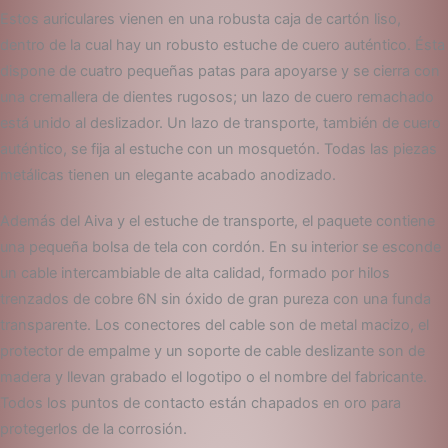
Estos auriculares vienen en una robusta caja de cartón liso,
dentro de la cual hay un robusto estuche de cuero auténtico. Ésta
dispone de cuatro pequeñas patas para apoyarse y se cierra con
una cremallera de dientes rugosos; un lazo de cuero remachado
está unido al deslizador. Un lazo de transporte, también de cuero
auténtico, se fija al estuche con un mosquetón. Todas las piezas
metálicas tienen un elegante acabado anodizado.
Además del Aiva y el estuche de transporte, el paquete contiene
una pequeña bolsa de tela con cordón. En su interior se esconde
un cable intercambiable de alta calidad, formado por hilos
trenzados de cobre 6N sin óxido de gran pureza con una funda
transparente. Los conectores del cable son de metal macizo, el
protector de empalme y un soporte de cable deslizante son de
madera y llevan grabado el logotipo o el nombre del fabricante.
Todos los puntos de contacto están chapados en oro para
protegerlos de la corrosión.