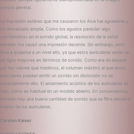
sonora general.
La impresión estéreo que me causaron los Aiva fue agradable y
no demasiado amplia. Como los agudos parecían algo
«contenidos» en el sonido global, la resolución de la señal
también me causó una impresión decente. Sin embargo, esto
lleva a quejarse a un nivel alto, ya que estos auriculares están en
las ligas mayores en términos de sonido. Como era de esperar
por los valores que medimos, el volumen máximo al que estos
auriculares pueden emitir un sonido sin distorsión no es
especialmente alto. El aislamiento acústico de los auriculares es
bajo, como es habitual en un modelo abierto. En consecuencia,
también hay una buena cantidad de sonido que se filtra desde el
interior de los auriculares.
Carsten Kaiser